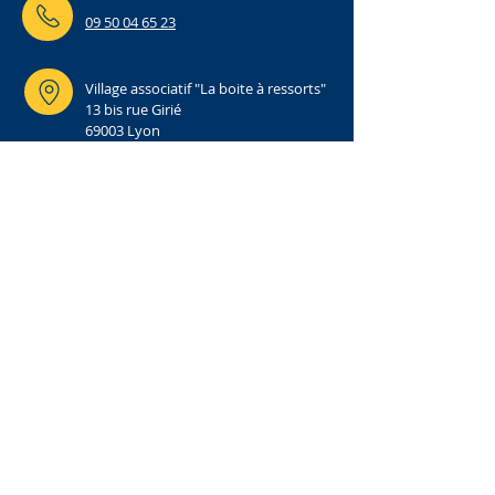
09 50 04 65 23
Village associatif "La boite à ressorts"
13 bis rue Girié
69003 Lyon
FORMULAIRE DE CONTACT