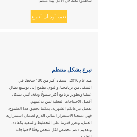
ساهموا معنا. لأن الأمل يبدأ منكم.
نعم، أود أن أتبرع
تبرع بشكل منتطم
منذ عام 2016، استفاد أكثر من 130 شخصًا في
المنفى من برنامجنا. واليوم، نطمح إلى توسيع نطاق
عملنا وتطوير برنامج أكثر شمولًا ودقة، يُلبي بشكل
أفضل الاحتياجات الفعلية لمن ندعمهم.
بفضل تبرعاتكم الشهرية، يمكننا تحقيق هذا الطموح.
فهي تمنحنا الاستقرار المالي اللازم لضمان استمرارية
العمل، وتعزز قدرتنا على التخطيط والتنفيذ بكفاءة،
وتقديم دعم مخصص لكل شخص وفقًا لاحتياجاته
الخاصة.