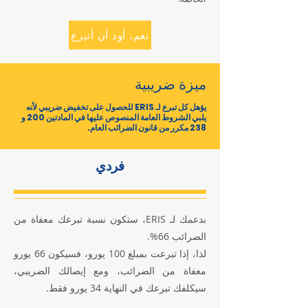
نعم، أود أن أتبرع
ميزة ضريبية
يؤهل كل تبرع لـ ERIS للحصول على تخفيض ضريبي لأنه
يلبي الشروط العامة المنصوص عليها في المادتين 200 و
238 مكرر من قانون الضرائب العام.
فردي
بدعمك لـ ERIS، ستكون نسبة تبرعك معفاة من
الضرائب 66%.
لذا، إذا تبرعت بمبلغ 100 يورو، فسيكون 66 يورو
معفاة من الضرائب، ومع إيصالك الضريبي،
سيكلفك تبرعك في النهاية 34 يورو فقط.