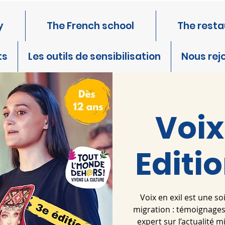
y
The French school
The resta
ts
Les outils de sensibilisation
Nous rej
Voix
Editi
Voix en exil est une s
migration : témoignages
expert sur l’actualité 