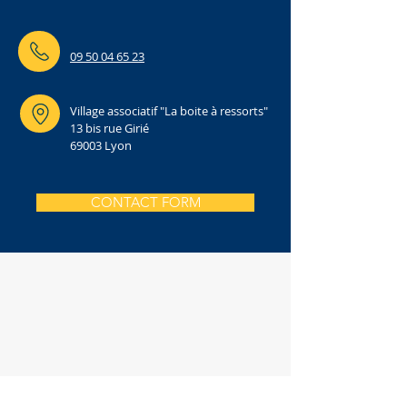
09 50 04 65 23
Village associatif "La boite à ressorts"
13 bis rue Girié
69003 Lyon
CONTACT FORM